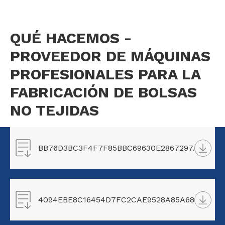
QUÉ HACEMOS -
PROVEEDOR DE MÁQUINAS
PROFESIONALES PARA LA
FABRICACIÓN DE BOLSAS
NO TEJIDAS
BB76D3BC3F4F7F85BBC69630E2867297.png
4094EBE8C16454D7FC2CAE9528A85A68.png